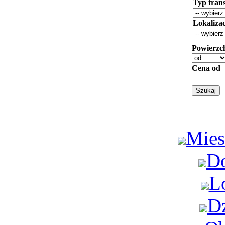
Typ trans
Lokaliza
Powierzc
Cena od
Mies
D
L
Dz