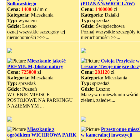
Sułkowskiego
(POZNAŃ/WROCŁAW)
Cena:
1400
zł / m-c
Cena:
1400000
zł
Kategoria:
Mieszkania
Kategoria:
Działki
Typ:
wynajem
Typ:
sprzedaż
Gdzie:
Leszno
Gdzie:
Święciechowa
oznaj wszystkie szczegóły tej
Poznaj wszystkie szczegóły te
nieruchomości >>>...
nieruchomości >>...
Mieszkanie jakość
Ostoja Przylesie w
PREMIUM, blisko natury
Lesznie–Twoje miejsce do ż
Cena:
725000
zł
Cena:
281120
zł
Kategoria:
Mieszkania
Kategoria:
Mieszkania
Typ:
sprzedaż
Typ:
sprzedaż
Gdzie:
Poznań
Gdzie:
Leszno
W CENIE MIEJSCE
Marzysz o mieszkaniu wśród
POSTOJOWE NA PARKINGU
zieleni, zaledwi...
NAZIEMNYM ...
Mieszkanie z
Przestronne miesz
ogródkiem WICHROWA PARK
w kameralnej inwestycji