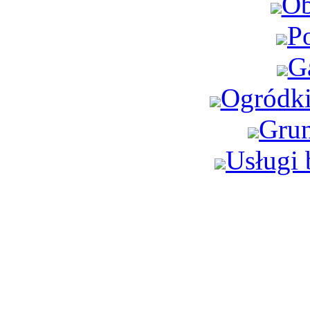
Ob
P
G
Ogródki
Grun
Usługi 