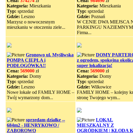
Cena:
374274
zł
Cena:
984690
zł
Kategoria:
Mieszkania
Kategoria:
Mieszkania
Typ:
sprzedaż
Typ:
sprzedaż
Gdzie:
Leszno
Gdzie:
Poznań
Marzysz o nowoczesnym
W CENIE DWA MIEJSCA 
mieszkaniu w otoczeniu ziele...
PARKINGU NAZIEMNYM
Firma...
Gronowo ul. Myśliwska
DOMY PARTER
POMPA CIEPŁA i
z ogrodem, spokojna okolic
PODŁOGÓWKA!!
super lokalizacja!
Cena:
569000
zł
Cena:
569000
zł
Kategoria:
Domy
Kategoria:
Domy
Typ:
sprzedaż
Typ:
sprzedaż
Gdzie:
Leszno
Gdzie:
Wilkowice
Nowe lokale od FAMILY HOME –
FAMILY HOME – kolejny k
Twój wymarzony dom...
stronę Twojego wym...
sprzedam działkę --
LOKAL
684m2 - HENRYKOWO /
MIESZKALNY Z
ZABOROWO
OGRÓDKIEM | KŁODA 