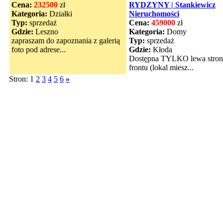
Cena:
232500
zł
RYDZYNY | Stankiewicz
Kategoria:
Działki
Nieruchomości
Typ:
sprzedaż
Cena:
459000
zł
Gdzie:
Leszno
Kategoria:
Domy
zapraszam do zapoznania z galerią
Typ:
sprzedaż
foto pod adrese...
Gdzie:
Kłoda
Dostępna TYLKO lewa stron
frontu (lokal miesz...
Stron: 1
2
3
4
5
6
»