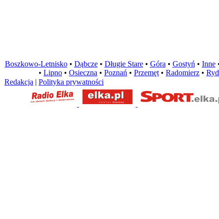
Boszkowo-Letnisko
•
Dąbcze
•
Długie Stare
•
Góra
•
Gostyń
•
Inne
•
Lipno
•
Osieczna
•
Poznań
•
Przemęt
•
Radomierz
•
Ryd
Redakcja
|
Polityka prywatności