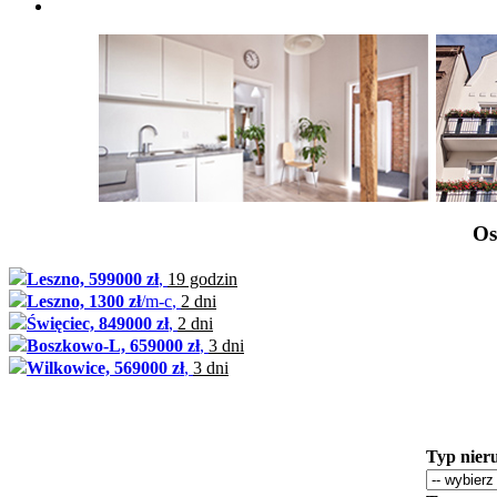
Os
Leszno, 599000 zł
,
19 godzin
Leszno, 1300 zł
/m-c
,
2 dni
Święciec, 849000 zł
,
2 dni
Boszkowo-L, 659000 zł
,
3 dni
Wilkowice, 569000 zł
,
3 dni
Typ nier