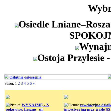
Wybr
Osiedle Lniane–Ros
SPOKOJ
Wynajm
Ostoja Przylesie 
Ostatnie ogłoszenia
Stron: 1
2
3
4
5
6
»
WYNAJMĘ - 2-
rewelacyjna dział
pokojowe, Leszno - ul.
inwestycyjna przy węźle S5