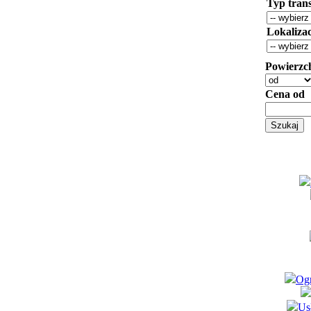
Typ trans
Lokaliza
Powierzc
Cena od
Ogr
Us