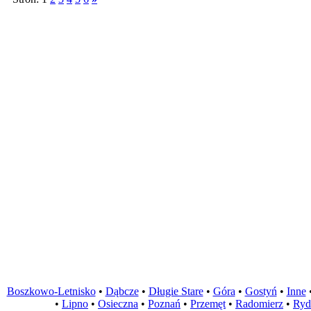
Boszkowo-Letnisko
•
Dąbcze
•
Długie Stare
•
Góra
•
Gostyń
•
Inne
•
Lipno
•
Osieczna
•
Poznań
•
Przemęt
•
Radomierz
•
Ryd