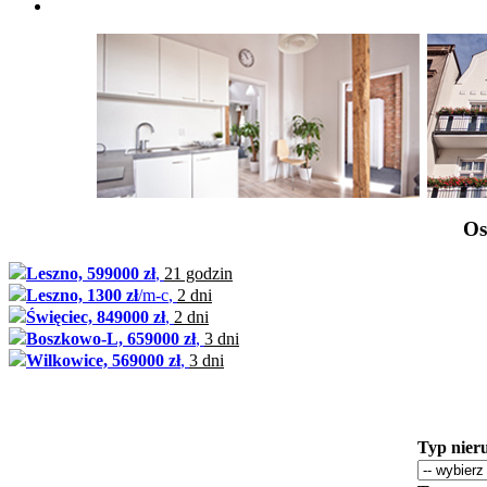
Os
Leszno, 599000 zł
,
21 godzin
Leszno, 1300 zł
/m-c
,
2 dni
Święciec, 849000 zł
,
2 dni
Boszkowo-L, 659000 zł
,
3 dni
Wilkowice, 569000 zł
,
3 dni
Typ nier