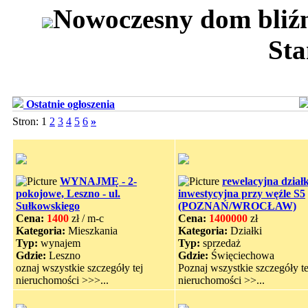
Nowoczesny dom bliźn
Sta
Ostatnie ogłoszenia
Stron: 1
2
3
4
5
6
»
WYNAJMĘ - 2-
rewelacyjna dział
pokojowe, Leszno - ul.
inwestycyjna przy węźle S5
Sułkowskiego
(POZNAŃ/WROCŁAW)
Cena:
1400
zł / m-c
Cena:
1400000
zł
Kategoria:
Mieszkania
Kategoria:
Działki
Typ:
wynajem
Typ:
sprzedaż
Gdzie:
Leszno
Gdzie:
Święciechowa
oznaj wszystkie szczegóły tej
Poznaj wszystkie szczegóły te
nieruchomości >>>...
nieruchomości >>...