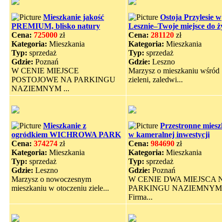
Mieszkanie jakość
Ostoja Przylesie w
PREMIUM, blisko natury
Lesznie–Twoje miejsce do ż
Cena:
725000
zł
Cena:
281120
zł
Kategoria:
Mieszkania
Kategoria:
Mieszkania
Typ:
sprzedaż
Typ:
sprzedaż
Gdzie:
Poznań
Gdzie:
Leszno
W CENIE MIEJSCE
Marzysz o mieszkaniu wśród
POSTOJOWE NA PARKINGU
zieleni, zaledwi...
NAZIEMNYM ...
Mieszkanie z
Przestronne miesz
ogródkiem WICHROWA PARK
w kameralnej inwestycji
Cena:
374274
zł
Cena:
984690
zł
Kategoria:
Mieszkania
Kategoria:
Mieszkania
Typ:
sprzedaż
Typ:
sprzedaż
Gdzie:
Leszno
Gdzie:
Poznań
Marzysz o nowoczesnym
W CENIE DWA MIEJSCA 
mieszkaniu w otoczeniu ziele...
PARKINGU NAZIEMNYM
Firma...