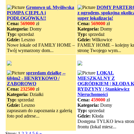
Gronowo ul. Myśliwska
DOMY PARTER
POMPA CIEPŁA i
z ogrodem, spokojna okolic
PODŁOGÓWKA!!
super lokalizacja!
Cena:
569000
zł
Cena:
569000
zł
Kategoria:
Domy
Kategoria:
Domy
Typ:
sprzedaż
Typ:
sprzedaż
Gdzie:
Leszno
Gdzie:
Wilkowice
Nowe lokale od FAMILY HOME –
FAMILY HOME – kolejny k
Twój wymarzony dom...
stronę Twojego wym...
sprzedam działkę --
LOKAL
684m2 - HENRYKOWO /
MIESZKALNY Z
ZABOROWO
OGRÓDKIEM | KŁODA 
Cena:
232500
zł
RYDZYNY | Stankiewicz
Kategoria:
Działki
Nieruchomości
Typ:
sprzedaż
Cena:
459000
zł
Gdzie:
Leszno
Kategoria:
Domy
zapraszam do zapoznania z galerią
Typ:
sprzedaż
foto pod adrese...
Gdzie:
Kłoda
Dostępna TYLKO lewa stron
frontu (lokal miesz...
Stron: 1
2
3
4
5
6
»