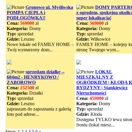
Gronowo ul. Myśliwska
DOMY PARTER
POMPA CIEPŁA i
z ogrodem, spokojna okolic
PODŁOGÓWKA!!
super lokalizacja!
Cena:
569000
zł
Cena:
569000
zł
Kategoria:
Domy
Kategoria:
Domy
Typ:
sprzedaż
Typ:
sprzedaż
Gdzie:
Leszno
Gdzie:
Wilkowice
Nowe lokale od FAMILY HOME –
FAMILY HOME – kolejny k
Twój wymarzony dom...
stronę Twojego wym...
sprzedam działkę --
LOKAL
684m2 - HENRYKOWO /
MIESZKALNY Z
ZABOROWO
OGRÓDKIEM | KŁODA 
Cena:
232500
zł
RYDZYNY | Stankiewicz
Kategoria:
Działki
Nieruchomości
Typ:
sprzedaż
Cena:
459000
zł
Gdzie:
Leszno
Kategoria:
Domy
zapraszam do zapoznania z galerią
Typ:
sprzedaż
foto pod adrese...
Gdzie:
Kłoda
Dostępna TYLKO lewa stron
frontu (lokal miesz...
Stron: 1
2
3
4
5
6
»