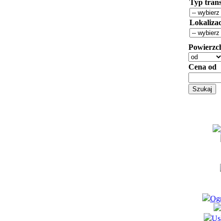
Typ trans
Lokaliza
Powierzc
Cena od
Ogr
Us