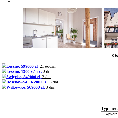
Os
Leszno, 599000 zł
,
21 godzin
Leszno, 1300 zł
/m-c
,
2 dni
Święciec, 849000 zł
,
2 dni
Boszkowo-L, 659000 zł
,
3 dni
Wilkowice, 569000 zł
,
3 dni
Typ nier