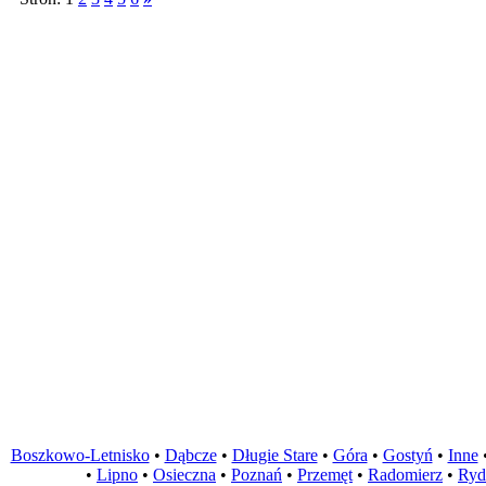
Boszkowo-Letnisko
•
Dąbcze
•
Długie Stare
•
Góra
•
Gostyń
•
Inne
•
Lipno
•
Osieczna
•
Poznań
•
Przemęt
•
Radomierz
•
Ryd