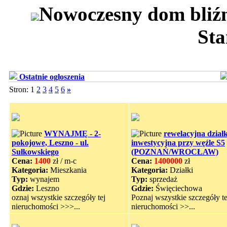
Nowoczesny dom bliźn
Sta
Ostatnie ogłoszenia
Stron: 1
2
3
4
5
6
»
WYNAJMĘ - 2-
rewelacyjna dział
pokojowe, Leszno - ul.
inwestycyjna przy węźle S5
Sułkowskiego
(POZNAŃ/WROCŁAW)
Cena:
1400
zł / m-c
Cena:
1400000
zł
Kategoria:
Mieszkania
Kategoria:
Działki
Typ:
wynajem
Typ:
sprzedaż
Gdzie:
Leszno
Gdzie:
Święciechowa
oznaj wszystkie szczegóły tej
Poznaj wszystkie szczegóły te
nieruchomości >>>...
nieruchomości >>...