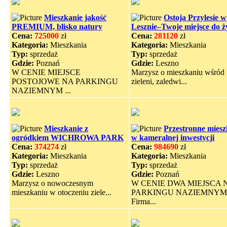
Mieszkanie jakość
Ostoja Przylesie w
PREMIUM, blisko natury
Lesznie–Twoje miejsce do ż
Cena:
725000
zł
Cena:
281120
zł
Kategoria:
Mieszkania
Kategoria:
Mieszkania
Typ:
sprzedaż
Typ:
sprzedaż
Gdzie:
Poznań
Gdzie:
Leszno
W CENIE MIEJSCE
Marzysz o mieszkaniu wśród
POSTOJOWE NA PARKINGU
zieleni, zaledwi...
NAZIEMNYM ...
Mieszkanie z
Przestronne miesz
ogródkiem WICHROWA PARK
w kameralnej inwestycji
Cena:
374274
zł
Cena:
984690
zł
Kategoria:
Mieszkania
Kategoria:
Mieszkania
Typ:
sprzedaż
Typ:
sprzedaż
Gdzie:
Leszno
Gdzie:
Poznań
Marzysz o nowoczesnym
W CENIE DWA MIEJSCA 
mieszkaniu w otoczeniu ziele...
PARKINGU NAZIEMNYM
Firma...