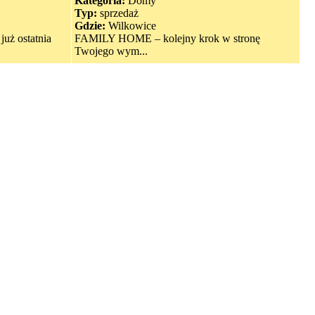
Kategoria:
Domy
Typ:
sprzedaż
Gdzie:
Wilkowice
 ostatnia
FAMILY HOME – kolejny krok w stronę
Twojego wym...