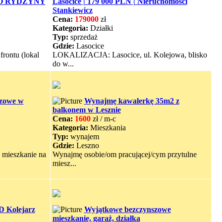
O RYDZYNY
Lasocice | 179 000 PLN | Nieruchomości
Stankiewicz
Cena:
179000
zł
Kategoria:
Działki
Typ:
sprzedaż
Gdzie:
Lasocice
rontu (lokal
LOKALIZACJA: Lasocice, ul. Kolejowa, blisko
do w...
szowe w
Wynajmę kawalerkę 35m2 z
balkonem w Lesznie
Cena:
1600
zł / m-c
Kategoria:
Mieszkania
Typ:
wynajem
Gdzie:
Leszno
 mieszkanie na
Wynajmę osobie/om pracującej/cym przytulne
miesz...
D Kolejarz
Wyjątkowe bezczynszowe
mieszkanie, garaż, działka