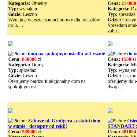
Kategoria:
Obiekty
Cena:
214000
Typ:
wynajem
Kategoria:
Dzi
Gdzie:
Leszno
Typ:
sprzedaż
Wynajmę warsztat samochodowy dla pojazdów
Gdzie:
Gostyń
do 3, ...
Sprzedam atra
zabu...
dom na spokojnym osiedlu w Lesznie
do w
Cena:
850000
zł
Cena:
1500
zł 
Kategoria:
Domy
Kategoria:
Mie
Typ:
sprzedaż
Typ:
wynajem
Gdzie:
Leszno
Gdzie:
Leszno
Oferujemy bardzo funkcjonalny dom na
oferujemy do 
spokojnym osi...
dwup...
Zatorze ul. Grottgera - ostatni dom
Osie
w etapie - dostępny od ręki!!
STANDART-
Cena:
589000
zł
Cena:
381024