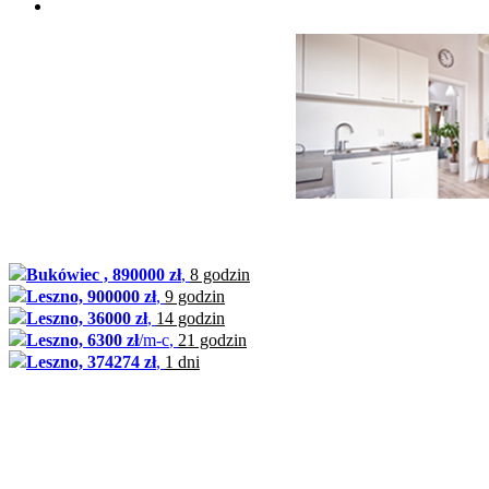
Bukówiec , 890000 zł
,
8 godzin
Leszno, 900000 zł
,
9 godzin
Leszno, 36000 zł
,
14 godzin
Leszno, 6300 zł
/m-c
,
21 godzin
Leszno, 374274 zł
,
1 dni