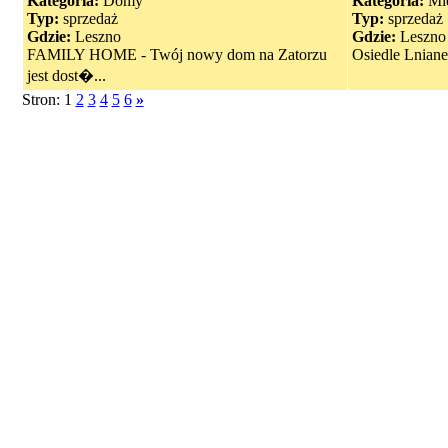
Kategoria:
Domy
Kategoria:
Mie
Typ:
sprzedaż
Typ:
sprzedaż
Gdzie:
Leszno
Gdzie:
Leszno
FAMILY HOME - Twój nowy dom na Zatorzu
Osiedle Lniane
jest dost�...
Stron: 1
2
3
4
5
6
»