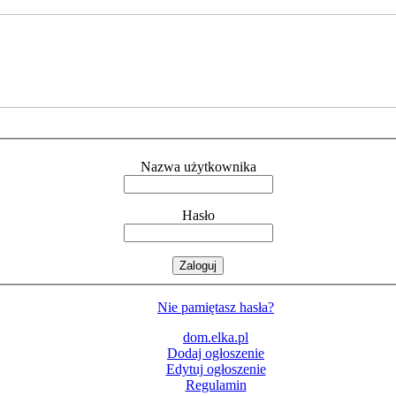
Nazwa użytkownika
Hasło
Nie pamiętasz hasła?
dom.elka.pl
Dodaj ogłoszenie
Edytuj ogłoszenie
Regulamin