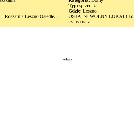
szkania
Kategoria:
Domy
Typ:
sprzedaż
Gdzie:
Leszno
 – Roszarnia Leszno Osiedle...
OSTATNI WOLNY LOKAL! To już
szansa na z...
reklama