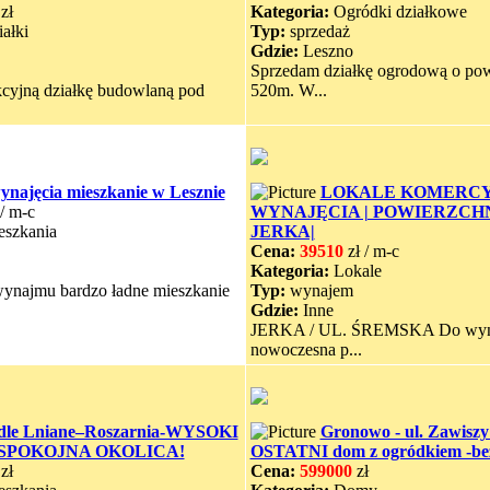
zł
Kategoria:
Ogródki działkowe
ałki
Typ:
sprzedaż
Gdzie:
Leszno
Sprzedam działkę ogrodową o pow
kcyjną działkę budowlaną pod
520m. W...
ynajęcia mieszkanie w Lesznie
LOKALE KOMERCY
/ m-c
WYNAJĘCIA | POWIERZCHNIA
szkania
JERKA|
Cena:
39510
zł / m-c
Kategoria:
Lokale
wynajmu bardzo ładne mieszkanie
Typ:
wynajem
Gdzie:
Inne
JERKA / UL. ŚREMSKA Do wyna
nowoczesna p...
dle Lniane–Roszarnia-WYSOKI
Gronowo - ul. Zawiszy
SPOKOJNA OKOLICA!
OSTATNI dom z ogródkiem -be
zł
Cena:
599000
zł