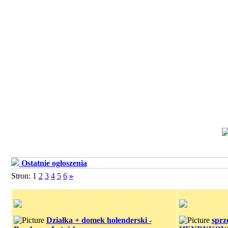
Ostatnie ogłoszenia
Stron: 1
2
3
4
5
6
»
Działka + domek holenderski -
sprz