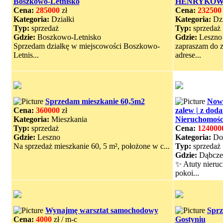
Boszkowo-Letnisko
HENRYKOW
Cena:
285000
zł
Cena:
232500
Kategoria:
Działki
Kategoria:
Dzi
Typ:
sprzedaż
Typ:
sprzedaż
Gdzie:
Boszkowo-Letnisko
Gdzie:
Leszno
Sprzedam działkę w miejscowości Boszkowo-
zapraszam do z
Letnis...
adrese...
Sprzedam mieszkanie 60,5m2
Nowo
Cena:
360000
zł
zalew | z dod
Kategoria:
Mieszkania
Nieruchomośc
Typ:
sprzedaż
Cena:
124000
Gdzie:
Leszno
Kategoria:
Do
Na sprzedaż mieszkanie 60, 5 m², położone w c...
Typ:
sprzedaż
Gdzie:
Dąbcze
✨ Atuty nieruc
pokoi...
Wynajmę warsztat samochodowy
Sprz
Cena:
4000
zł / m-c
Gostyniu