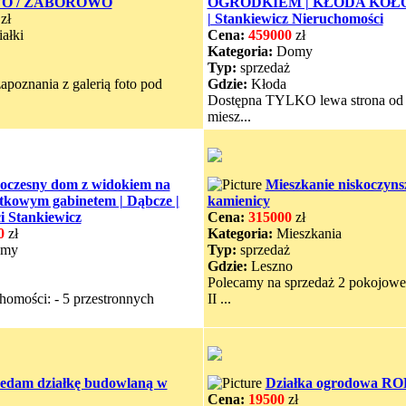
O / ZABOROWO
OGRÓDKIEM | KŁODA KOŁ
zł
| Stankiewicz Nieruchomości
ałki
Cena:
459000
zł
Kategoria:
Domy
Typ:
sprzedaż
apoznania z galerią foto pod
Gdzie:
Kłoda
Dostępna TYLKO lewa strona od f
miesz...
czesny dom z widokiem na
Mieszkanie niskoczyn
atkowym gabinetem | Dąbcze |
kamienicy
i Stankiewicz
Cena:
315000
zł
0
zł
Kategoria:
Mieszkania
my
Typ:
sprzedaż
Gdzie:
Leszno
Polecamy na sprzedaż 2 pokojowe
homości: - 5 przestronnych
II ...
edam działkę budowlaną w
Działka ogrodowa RO
Cena:
19500
zł