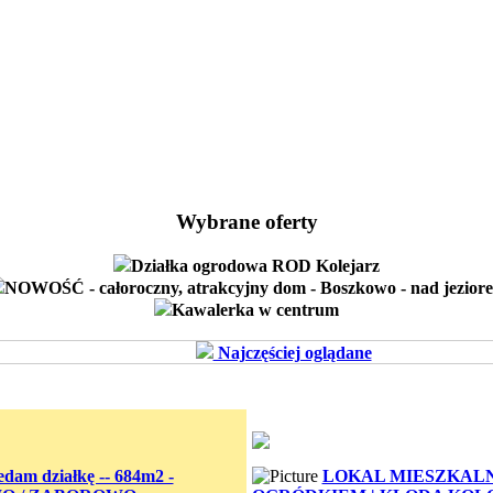
Wybrane oferty
Działka ogrodowa ROD Kolejarz
NOWOŚĆ - całoroczny, atrakcyjny dom - Boszkowo - nad jezior
Kawalerka w centrum
Najczęściej oglądane
edam działkę -- 684m2 -
LOKAL MIESZKALN