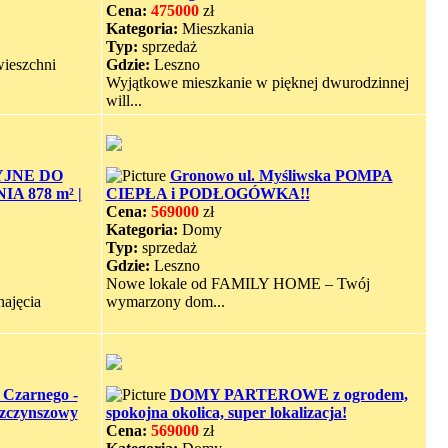
Cena:
475000
zł
Kategoria:
Mieszkania
Typ:
sprzedaż
ieszchni
Gdzie:
Leszno
Wyjątkowe mieszkanie w pięknej dwurodzinnej
will...
JNE DO
Gronowo ul. Myśliwska POMPA
 878 m² |
CIEPŁA i PODŁOGÓWKA!!
Cena:
569000
zł
Kategoria:
Domy
Typ:
sprzedaż
Gdzie:
Leszno
Nowe lokale od FAMILY HOME – Twój
jęcia
wymarzony dom...
 Czarnego -
DOMY PARTEROWE z ogrodem,
zczynszowy
spokojna okolica, super lokalizacja!
Cena:
569000
zł