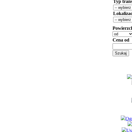
Typ trans
Lokaliza
Powierzc
Cena od
Ogr
Us