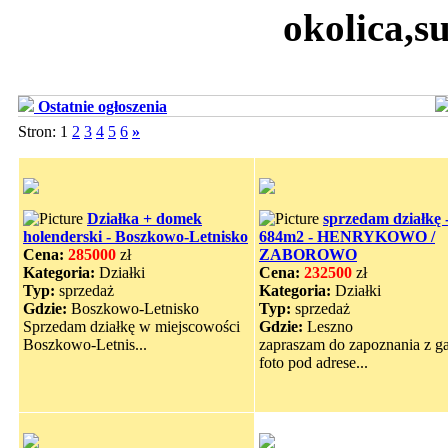
okolica,s
Ostatnie ogłoszenia
Stron: 1
2
3
4
5
6
»
Działka + domek
sprzedam działkę 
holenderski - Boszkowo-Letnisko
684m2 - HENRYKOWO /
Cena:
285000
zł
ZABOROWO
Kategoria:
Działki
Cena:
232500
zł
Typ:
sprzedaż
Kategoria:
Działki
Gdzie:
Boszkowo-Letnisko
Typ:
sprzedaż
Sprzedam działkę w miejscowości
Gdzie:
Leszno
Boszkowo-Letnis...
zapraszam do zapoznania z ga
foto pod adrese...