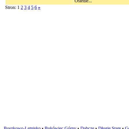
Osiedle...
Stron: 1
2
3
4
5
6
»
Boszkowo-Letnisko
•
Bukówiec Górny
•
Dąbcze
•
Długie Stare
•
G