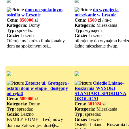
dom na spokojnym
do wynajęcia
osiedlu w Lesznie
mieszkanie w Lesznie
Cena:
850000
zł
Cena:
1500
zł / m-c
Kategoria:
Domy
Kategoria:
Mieszkania
Typ:
sprzedaż
Typ:
wynajem
Gdzie:
Leszno
Gdzie:
Leszno
Oferujemy bardzo funkcjonalny
oferujemy do wynajmu bardz
dom na spokojnym osi...
ładne mieszkanie dwup...
Zatorze ul. Grottgera -
Osiedle Lniane–
ostatni dom w etapie - dostępny
Roszarnia-WYSOKI
od ręki!!
STANDART-SPOKOJNA
Cena:
589000
zł
OKOLICA!
Kategoria:
Domy
Cena:
381024
zł
Typ:
sprzedaż
Kategoria:
Mieszkania
Gdzie:
Leszno
Typ:
sprzedaż
FAMILY HOME - Twój nowy
Gdzie:
Leszno
Osiedle Lniane – Roszarnia 
dom na Zatorzu jest dost�...