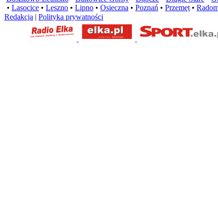
•
Lasocice
•
Leszno
•
Lipno
•
Osieczna
•
Poznań
•
Przemęt
•
Radom
Redakcja
|
Polityka prywatności