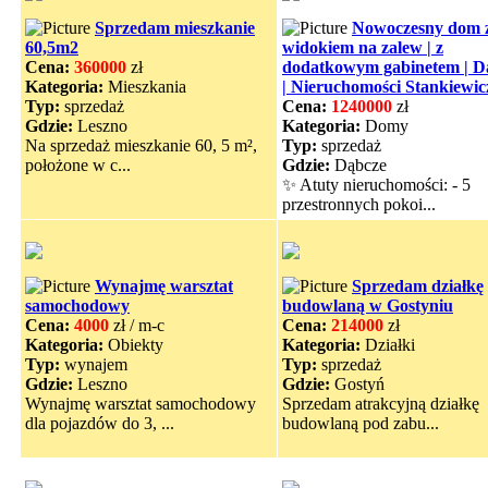
Sprzedam mieszkanie
Nowoczesny dom 
60,5m2
widokiem na zalew | z
Cena:
360000
zł
dodatkowym gabinetem | D
Kategoria:
Mieszkania
| Nieruchomości Stankiewic
Typ:
sprzedaż
Cena:
1240000
zł
Gdzie:
Leszno
Kategoria:
Domy
Na sprzedaż mieszkanie 60, 5 m²,
Typ:
sprzedaż
położone w c...
Gdzie:
Dąbcze
✨ Atuty nieruchomości: - 5
przestronnych pokoi...
Wynajmę warsztat
Sprzedam działkę
samochodowy
budowlaną w Gostyniu
Cena:
4000
zł / m-c
Cena:
214000
zł
Kategoria:
Obiekty
Kategoria:
Działki
Typ:
wynajem
Typ:
sprzedaż
Gdzie:
Leszno
Gdzie:
Gostyń
Wynajmę warsztat samochodowy
Sprzedam atrakcyjną działkę
dla pojazdów do 3, ...
budowlaną pod zabu...