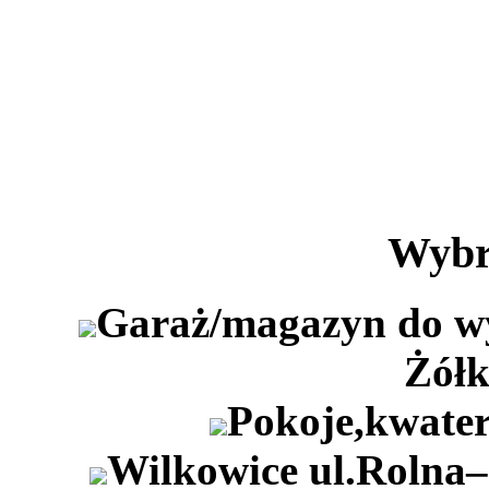
Wybr
Garaż/magazyn do wyn
Żółk
Pokoje,kwater
Wilkowice ul.Rolna