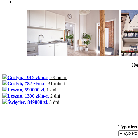
Os
Gostyń, 1915 zł
/m-c
,
29 minut
Gostyń, 782 zł
/m-c
,
31 minut
Leszno, 599000 zł
,
1 dni
Leszno, 1300 zł
/m-c
,
2 dni
Święciec, 849000 zł
,
3 dni
Typ nier