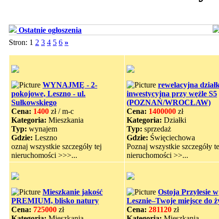
Ostatnie ogłoszenia
Stron: 1
2
3
4
5
6
»
WYNAJMĘ - 2-
rewelacyjna dział
pokojowe, Leszno - ul.
inwestycyjna przy węźle S5
Sułkowskiego
(POZNAŃ/WROCŁAW)
Cena:
1400
zł / m-c
Cena:
1400000
zł
Kategoria:
Mieszkania
Kategoria:
Działki
Typ:
wynajem
Typ:
sprzedaż
Gdzie:
Leszno
Gdzie:
Święciechowa
oznaj wszystkie szczegóły tej
Poznaj wszystkie szczegóły te
nieruchomości >>>...
nieruchomości >>...
Mieszkanie jakość
Ostoja Przylesie w
PREMIUM, blisko natury
Lesznie–Twoje miejsce do ż
Cena:
725000
zł
Cena:
281120
zł
Kategoria:
Mieszkania
Kategoria:
Mieszkania