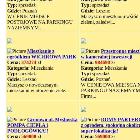
Typ:
sprzedaż
Typ:
sprzedaż
Gdzie:
Poznań
Gdzie:
Leszno
W CENIE MIEJSCE
Marzysz o mieszkaniu wśród
POSTOJOWE NA PARKINGU
zieleni, zaledwi...
NAZIEMNYM ...
Mieszkanie z
Przestronne miesz
ogródkiem WICHROWA PARK
w kameralnej inwestycji
Cena:
374274
zł
Cena:
984690
zł
Kategoria:
Mieszkania
Kategoria:
Mieszkania
Typ:
sprzedaż
Typ:
sprzedaż
Gdzie:
Leszno
Gdzie:
Poznań
Marzysz o nowoczesnym
W CENIE DWA MIEJSCA 
mieszkaniu w otoczeniu ziele...
PARKINGU NAZIEMNYM
Firma...
Gronowo ul. Myśliwska
DOMY PARTER
POMPA CIEPŁA i
z ogrodem, spokojna okolic
PODŁOGÓWKA!!
super lokalizacja!
Cena:
569000
zł
Cena:
569000
zł