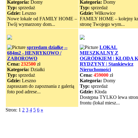
Kategoria:
Domy
Kategoria:
Domy
Typ:
sprzedaż
Typ:
sprzedaż
Gdzie:
Leszno
Gdzie:
Wilkowice
Nowe lokale od FAMILY HOME –
FAMILY HOME – kolejny k
Twój wymarzony dom...
stronę Twojego wym...
sprzedam działkę --
LOKAL
684m2 - HENRYKOWO /
MIESZKALNY Z
ZABOROWO
OGRÓDKIEM | KŁODA 
Cena:
232500
zł
RYDZYNY | Stankiewicz
Kategoria:
Działki
Nieruchomości
Typ:
sprzedaż
Cena:
459000
zł
Gdzie:
Leszno
Kategoria:
Domy
zapraszam do zapoznania z galerią
Typ:
sprzedaż
foto pod adrese...
Gdzie:
Kłoda
Dostępna TYLKO lewa stron
frontu (lokal miesz...
Stron: 1
2
3
4
5
6
»