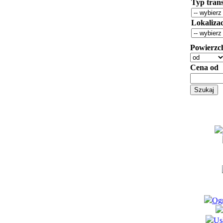
Typ trans
Lokaliza
Powierzc
Cena od
Ogr
Us