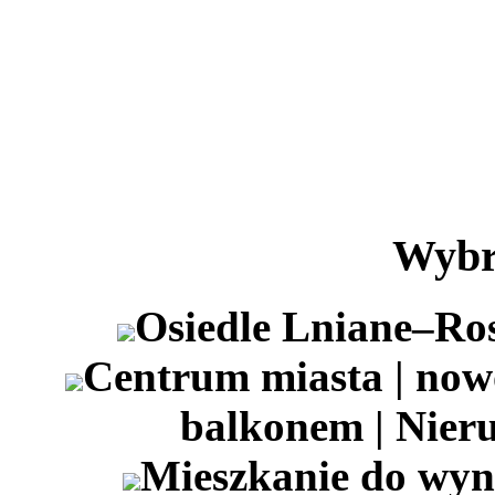
Wybr
Osiedle Lniane–R
Centrum miasta | nowo
balkonem | Nier
Mieszkanie do wyn