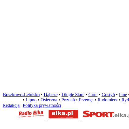
Boszkowo-Letnisko
•
Dąbcze
•
Długie Stare
•
Góra
•
Gostyń
•
Inne
•
Lipno
•
Osieczna
•
Poznań
•
Przemęt
•
Radomierz
•
Ryd
Redakcja
|
Polityka prywatności